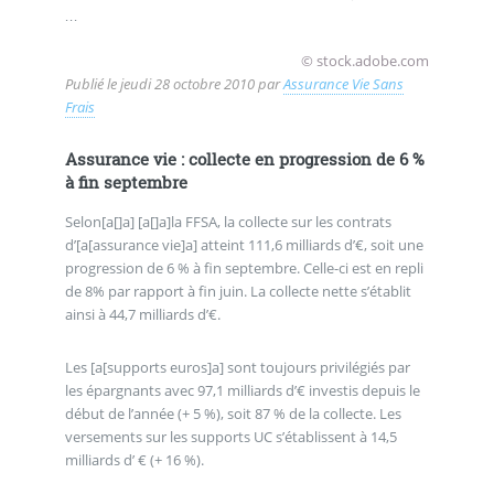
...
© stock.adobe.com
Publié le
jeudi 28 octobre 2010
par
Assurance Vie Sans
Frais
Assurance vie : collecte en progression de 6 %
à fin septembre
Selon[a[]a] [a[]a]la FFSA, la collecte sur les contrats
d’[a[assurance vie]a] atteint 111,6 milliards d’€, soit une
progression de 6 % à fin septembre. Celle-ci est en repli
de 8% par rapport à fin juin. La collecte nette s’établit
ainsi à 44,7 milliards d’€.
Les [a[supports euros]a] sont toujours privilégiés par
les épargnants avec 97,1 milliards d’€ investis depuis le
début de l’année (+ 5 %), soit 87 % de la collecte. Les
versements sur les supports UC s’établissent à 14,5
milliards d’ € (+ 16 %).