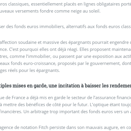
ros classiques, essentiellement placés en lignes obligataires por
ouveaux versements fondre comme neige au soleil.
r des fonds euros immobiliers, alternatifs aux fonds euros classi
ffection soudaine et massive des épargnants pourrait engendre 
nce. C’est pourquoi elles ont déjà réagi. Elles proposent mainten
utres, comme l’immobilier, ou passent par une exposition aux acti
eaux fonds euro-croissance, proposés par le gouvernement, dont l
ges réels pour les épargnants.
iples mises en garde, une incitation à baisser les rendeme
e de France a déjà mis en garde le secteur de l’assurance financ
 à mettre des bénéfices de côté pour le futur. L’optique étant tou
inancières. Un arbitrage trop important des fonds euros vers un a
gence de notation Fitch persiste dans son mauvais augure, en co