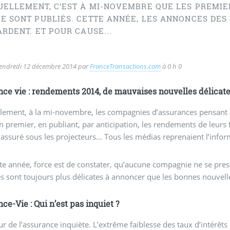
UELLEMENT, C’EST À MI-NOVEMBRE QUE LES PREMI
ÉE SONT PUBLIÉS. CETTE ANNÉE, LES ANNONCES DE
ARDENT. ET POUR CAUSE...
endredi 12 décembre 2014
par
FranceTransactions.com
à 0 h 0
ce vie : rendements 2014, de mauvaises nouvelles délicate
lement, à la mi-novembre, les compagnies d’assurances pensant 
n premier, en publiant, par anticipation, les rendements de leurs 
assuré sous les projecteurs... Tous les médias reprenaient l’infor
te année, force est de constater, qu’aucune compagnie ne se pre
s sont toujours plus délicates à annoncer que les bonnes nouvell
ce-Vie : Qui n’est pas inquiet ?
ur de l’assurance inquiète. L’extrême faiblesse des taux d’intérêts