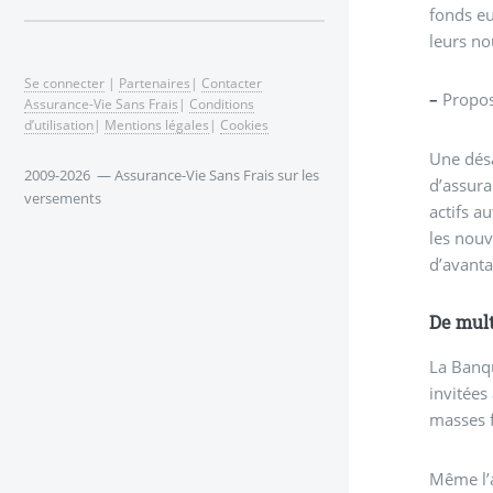
fonds eu
leurs n
Se connecter
|
Partenaires
|
Contacter
–
Propose
Assurance-Vie Sans Frais
|
Conditions
d’utilisation
|
Mentions légales
|
Cookies
Une désa
2009-2026 — Assurance-Vie Sans Frais sur les
d’assura
versements
actifs a
les nouv
d’avanta
De mult
La Banqu
invitées
masses f
Même l’a