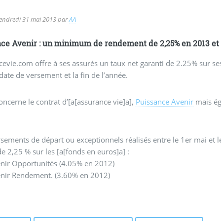
endredi 31 mai 2013
par
AA
ce Avenir : un minimum de rendement de 2,25% en 2013 et
evie.com offre à ses assurés un taux net garanti de 2.25% sur s
 date de versement et la fin de l’année.
concerne le contrat d’[a[assurance vie]a],
Puissance Avenir
mais ég
sements de départ ou exceptionnels réalisés entre le 1er mai et l
de 2,25 % sur les [a[fonds en euros]a] :
nir Opportunités (4.05% en 2012)
nir Rendement. (3.60% en 2012)