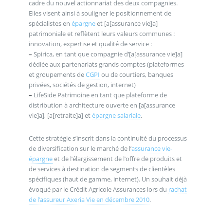
cadre du nouvel actionnariat des deux compagnies.
Elles visent ainsi à souligner le positionnement de
spécialistes en
épargne
et [a[assurance vie]a]
patrimoniale et reflètent leurs valeurs communes :
innovation, expertise et qualité de service :
–
Spirica, en tant que compagnie d’[a[assurance vie]a]
dédiée aux partenariats grands comptes (plateformes
et groupements de
CGPI
ou de courtiers, banques
privées, sociétés de gestion, internet)
–
LifeSide Patrimoine en tant que plateforme de
distribution à architecture ouverte en [a[assurance
vie]a], [a[retraite]a] et
épargne salariale
.
Cette stratégie s’inscrit dans la continuité du processus
de diversification sur le marché de l’
assurance vie-
épargne
et de l’élargissement de l’offre de produits et
de services à destination de segments de clientèles
spécifiques (haut de gamme, internet). Un souhait déjà
évoqué par le Crédit Agricole Assurances lors du
rachat
de l’assureur Axeria Vie en décembre 2010
.