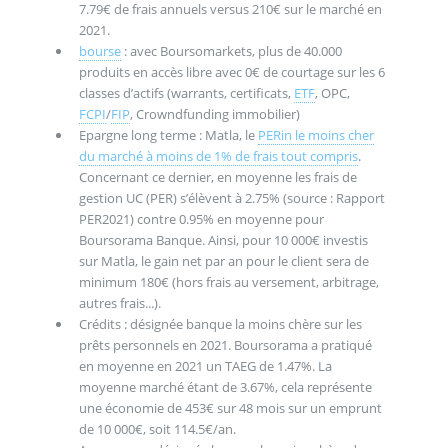
7.79€ de frais annuels versus 210€ sur le marché en
2021.
bourse
: avec Boursomarkets, plus de 40.000
produits en accès libre avec 0€ de courtage sur les 6
classes d’actifs (warrants, certificats,
ETF
, OPC,
FCPI
/
FIP
, Crowndfunding immobilier)
Epargne long terme : Matla, le
PERin le moins cher
du marché à moins de 1% de frais tout compris
.
Concernant ce dernier, en moyenne les frais de
gestion UC (PER) s’élèvent à 2.75% (source : Rapport
PER2021) contre 0.95% en moyenne pour
Boursorama Banque. Ainsi, pour 10 000€ investis
sur Matla, le gain net par an pour le client sera de
minimum 180€ (hors frais au versement, arbitrage,
autres frais...).
Crédits : désignée banque la moins chère sur les
prêts personnels en 2021. Boursorama a pratiqué
en moyenne en 2021 un TAEG de 1.47%. La
moyenne marché étant de 3.67%, cela représente
une économie de 453€ sur 48 mois sur un emprunt
de 10 000€, soit 114.5€/an.