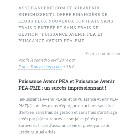
ASSURANCEVIE.COM ET SURAVENIR
ENRICHISSENT L’OFFRE FINANCIÈRE DE
LEURS DEUX NOUVEAUX CONTRATS SANS
FRAIS D’ENTRÉE ET SANS FRAIS DE
GESTION : PUISSANCE AVENIR PEA ET
PUISSANCE AVENIR PEA-PME.
© stock.adobe.com
Publié le
samedi 5 avril 2014
par
FranceTransactions.com
à 0 h 0
Puissance Avenir PEA et Puissance Avenir
PEA-PME : un succès impressionnant !
[a[Puissance Avenir PEA]a] et [a[Puissance Avenir PEA-
PME]a] sont les plans d’épargne en actions sans frais
d’entrée, sans frais de gestion et sans frais d’arbitrage
créés par [a[AssuranceVie.com]a] et gérés par
Suravenir, filiale d’assurance-vie et prévoyance du
Crédit Mutuel Arkéa.