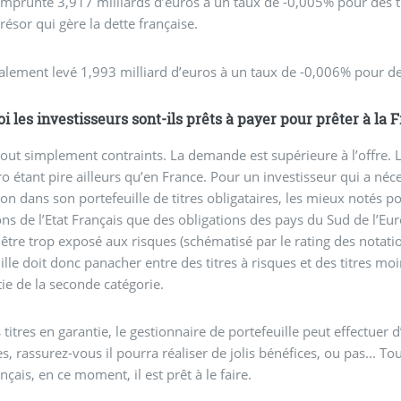
emprunté 3,917 milliards d’euros à un taux de -0,005% pour des ti
résor qui gère la dette française.
galement levé 1,993 milliard d’euros à un taux de -0,006% pour 
i les investisseurs sont-ils prêts à payer pour prêter à la 
 tout simplement contraints. La demande est supérieure à l’offre.
o étant pire ailleurs qu’en France. Pour un investisseur qui a néc
on dans son portefeuille de titres obligataires, les mieux notés p
ons de l’Etat Français que des obligations des pays du Sud de l’Euro
 être trop exposé aux risques (schématisé par le rating des notat
ille doit donc panacher entre des titres à risques et des titres mo
tie de la seconde catégorie.
 titres en garantie, le gestionnaire de portefeuille peut effectuer 
es, rassurez-vous il pourra réaliser de jolis bénéfices, ou pas... To
ançais, en ce moment, il est prêt à le faire.