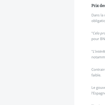
Prix de
Dans la 
obligati
"
Cela pr
pour BN
"
L’intérê
notammen
Contrair
faible.
Le gouve
l’Espagn