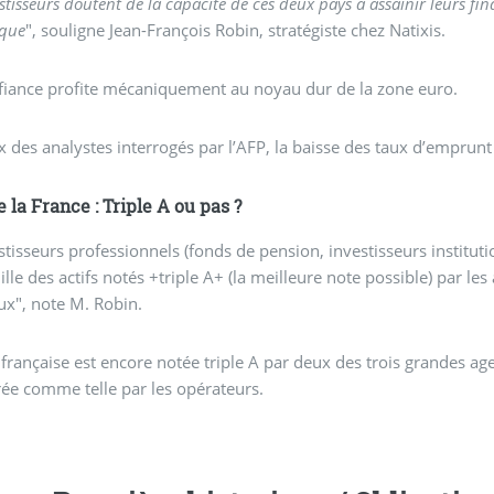
stisseurs doutent de la capacité de ces deux pays à assainir leurs fi
que
", souligne Jean-François Robin, stratégiste chez Natixis.
fiance profite mécaniquement au noyau dur de la zone euro.
 des analystes interrogés par l’AFP, la baisse des taux d’emprunt
e la France : Triple A ou pas ?
stisseurs professionnels (fonds de pension, investisseurs institutio
ille des actifs notés +triple A+ (la meilleure note possible) par l
x", note M. Robin.
 française est encore notée triple A par deux des trois grandes age
ée comme telle par les opérateurs.