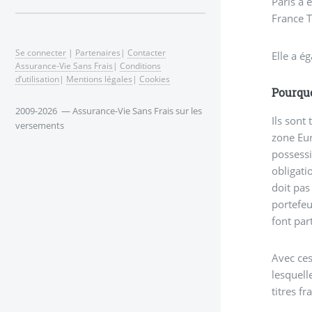
Paris a 
France T
Se connecter
|
Partenaires
|
Contacter
Elle a é
Assurance-Vie Sans Frais
|
Conditions
d’utilisation
|
Mentions légales
|
Cookies
Pourquo
2009-2026 — Assurance-Vie Sans Frais sur les
Ils sont
versements
zone Eur
possessi
obligati
doit pas
portefeu
font par
Avec ces
lesquell
titres fr