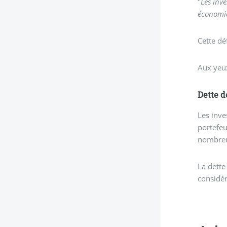
"
Les inve
économi
Cette dé
Aux yeux
Dette d
Les inve
portefeu
nombreu
La dette
considér