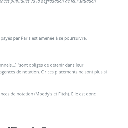
nances publiques vu la dégradation de leur situation
 payés par Paris est amenée à se poursuivre.
nnels...) "sont obligés de détenir dans leur
es agences de notation. Or ces placements ne sont plus si
nces de notation (Moody’s et Fitch). Elle est donc