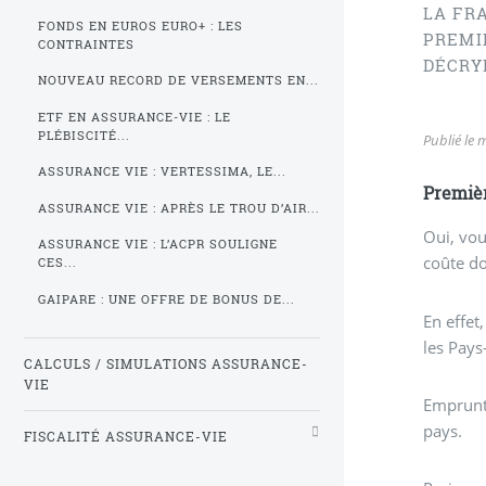
LA FR
FONDS EN EUROS EURO+ : LES
PREMI
CONTRAINTES
DÉCRY
NOUVEAU RECORD DE VERSEMENTS EN...
ETF EN ASSURANCE-VIE : LE
PLÉBISCITÉ...
Publié le
m
ASSURANCE VIE : VERTESSIMA, LE...
Premièr
ASSURANCE VIE : APRÈS LE TROU D’AIR...
Oui, vou
ASSURANCE VIE : L’ACPR SOULIGNE
coûte do
CES...
GAIPARE : UNE OFFRE DE BONUS DE...
En effet
les Pays
CALCULS / SIMULATIONS ASSURANCE-
VIE
Emprunte
pays.
FISCALITÉ ASSURANCE-VIE