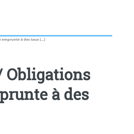
ce emprunte à des taux (…)
/ Obligations
mprunte à des