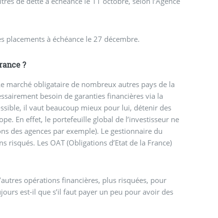
tres de dette à échéance le 11 octobre, selon l’Agence
des placements à échéance le 27 décembre.
France ?
 Le marché obligataire de nombreux autres pays de la
essairement besoin de garanties financières via la
ossible, il vaut beaucoup mieux pour lui, détenir des
pe. En effet, le portefeuille global de l’investisseur ne
ions des agences par exemple). Le gestionnaire du
ins risqués. Les OAT (Obligations d’Etat de la France)
d’autres opérations financières, plus risquées, pour
ujours est-il que s’il faut payer un peu pour avoir des