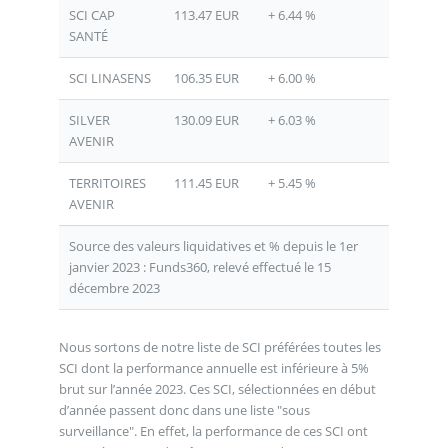
SCI CAP
113.47 EUR
+ 6.44 %
SANTÉ
SCI LINASENS
106.35 EUR
+ 6.00 %
SILVER
130.09 EUR
+ 6.03 %
AVENIR
TERRITOIRES
111.45 EUR
+ 5.45 %
AVENIR
Source des valeurs liquidatives et % depuis le 1er
janvier 2023 : Funds360, relevé effectué le 15
décembre 2023
Nous sortons de notre liste de SCI préférées toutes les
SCI dont la performance annuelle est inférieure à 5%
brut sur l’année 2023. Ces SCI, sélectionnées en début
d’année passent donc dans une liste "sous
surveillance". En effet, la performance de ces SCI ont