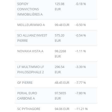
SOFIDY
125.98
-0.18 %
CONVICTIONS
EUR
IMMOBILIÈRES A
MEILLEURIMMO A
99.48 EUR
-0.50 %
SCI ALLIANZ INVEST
575.20
-0.54 %
PIERRE
EUR
NOVAXIA VISTA A
98.2268
-1.11 %
EUR
LF MULTIMMO LF
296.54
-3.39 %
PHILOSOPHALE 2
EUR
GF PIERRE
48.45 EUR
-7.77 %
PERIAL EURO
97.5655
-7.80 %
CARBONE A
EUR
SC PYTHAGORE
94.06 EUR
-11.21 %