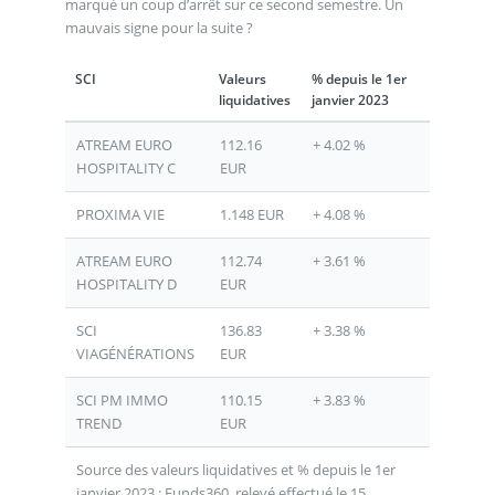
marqué un coup d’arrêt sur ce second semestre. Un
mauvais signe pour la suite ?
SCI
Valeurs
% depuis le 1er
liquidatives
janvier 2023
ATREAM EURO
112.16
+ 4.02 %
HOSPITALITY C
EUR
PROXIMA VIE
1.148 EUR
+ 4.08 %
ATREAM EURO
112.74
+ 3.61 %
HOSPITALITY D
EUR
SCI
136.83
+ 3.38 %
VIAGÉNÉRATIONS
EUR
SCI PM IMMO
110.15
+ 3.83 %
TREND
EUR
Source des valeurs liquidatives et % depuis le 1er
janvier 2023 : Funds360, relevé effectué le 15