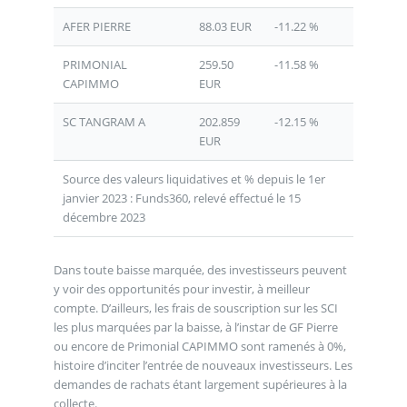
AFER PIERRE
88.03 EUR
-11.22 %
PRIMONIAL
259.50
-11.58 %
CAPIMMO
EUR
SC TANGRAM A
202.859
-12.15 %
EUR
Source des valeurs liquidatives et % depuis le 1er
janvier 2023 : Funds360, relevé effectué le 15
décembre 2023
Dans toute baisse marquée, des investisseurs peuvent
y voir des opportunités pour investir, à meilleur
compte. D’ailleurs, les frais de souscription sur les SCI
les plus marquées par la baisse, à l’instar de GF Pierre
ou encore de Primonial CAPIMMO sont ramenés à 0%,
histoire d’inciter l’entrée de nouveaux investisseurs. Les
demandes de rachats étant largement supérieures à la
collecte.