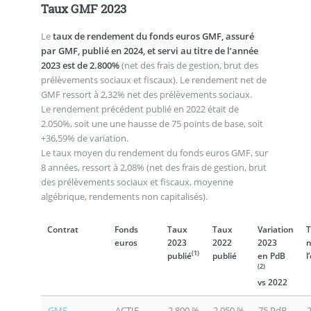
Taux GMF 2023
Le
taux de rendement du fonds euros GMF, assuré
par GMF, publié en 2024, et servi au titre de l’année
2023 est de 2.800%
(net des frais de gestion, brut des
prélèvements sociaux et fiscaux). Le rendement net de
GMF ressort à 2,32% net des prélèvements sociaux.
Le rendement précédent publié en 2022 était de
2.050%, soit une une hausse de 75 points de base, soit
+36,59% de variation.
Le taux moyen du rendement du fonds euros GMF, sur
8 années, ressort à 2,08% (net des frais de gestion, brut
des prélèvements sociaux et fiscaux, moyenne
algébrique, rendements non capitalisés).
Contrat
Fonds
Taux
Taux
Variation
T
euros
2023
2022
2023
n
(1)
publié
publié
en PdB
l
(2)
vs 2022
GMF
ACTIF
2,800 %
2,050 %
75 PdB