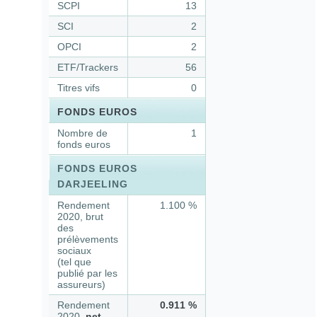
SCPI
13
SCI
2
OPCI
2
ETF/Trackers
56
Titres vifs
0
FONDS EUROS
Nombre de
1
fonds euros
FONDS EUROS
DARJEELING
Rendement
1.100 %
2020, brut
des
prélèvements
sociaux
(tel que
publié par les
assureurs)
Rendement
0.911 %
2020,
net